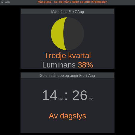
X
Månefase - sol og måne stige og angi informasjon
Lukk
Månefase Fre 7 Aug
Tredje kvartal
Luminans
38%
Solen står opp og angir Fre 7 Aug
14
: 26
tms
min
Av dagslys