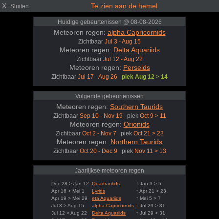
X
Te zien aan de hemel
Sluiten
Huidige gebeurtenissen @ 08-08-2026
Meteoren regen:
alpha Capricornids
Zichtbaar
Jul 3 - Aug 15
Meteoren regen:
Delta Aquariids
Zichtbaar
Jul 12 - Aug 22
Meteoren regen:
Perseids
Zichtbaar
Jul 17 - Aug 26
piek Aug 12 > 14
Volgende gebeurtenissen
Meteoren regen:
Southern Taurids
Zichtbaar
Sep 10 - Nov 19
piek
Oct 9 > 11
Meteoren regen:
Orionids
Zichtbaar
Oct 2 - Nov 7
piek
Oct 21 > 23
Meteoren regen:
Northern Taurids
Zichtbaar
Oct 20 - Dec 9
piek
Nov 11 > 13
Jaarlijkse meteoren regen
Dec 28 > Jan 12
Quadrantids
↑ Jan 3 > 5
Apr 16 > Mei 1
Lyrids
↑ Apr 21 > 23
Apr 19 > Mei 29
eta Aquariids
↑ Mei 5 > 7
Jul 3 > Aug 15
alpha Capricornids
↑ Jul 29 > 31
Jul 12 > Aug 22
Delta Aquariids
↑ Jul 29 > 31