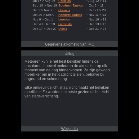
Jul 17 > Aug 26
Perseids
↑ Aug 12 > 14
Sep 10 > Nov 19
Southern Taurids
↑ Oct 9 > 11
Oct 2 > Nov 7
Orionids
↑ Oct 21 > 23
Oct 20 > Dec 9
Northern Taurids
↑ Nov 11 > 13
Nov 6 > Dec 1
Leonids
↑ Nov 16 > 18
Dec 4 > Dec 18
Geminids
↑ Dec 13 > 15
Dec 17 > Dec 27
Ursids
↑ Dec 21 > 23
Gegevens afkomstig van IMO
Uitleg
Meteoren kun je het best bekijken tijdens de
nachturen, hoewel meteoren de atmosfeer op elk
moment van de dag binnenkomen. Ze zijn gewoon
moeilijker om in het daglicht te zien, behalve bij
dageraad en schemering.
Elke omgevingslicht, maanlicht maakt het bekijken
moeilijker. Ze worden het beste gezien uit het zicht
van stadsverlichting.
Wikipedia