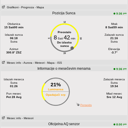
Grafikoni
- Prognoza
- Mapa
Pozicija Sunca
pm
9:36
12
Obdanica
Mrak
15 Sati00 min
8 Sati59 min
Preostalo
Izlazak sunca
Zalazak sunca
8
42
06:18
21:16
Sati
min
18
6
Sutra
Sutra
Do izlaska
sunca
Azimut
Elevacija
300.8° ZSZ
-3.7°
24
Mesec info
- Aurora
- Meteori
- Mapa
- ISS
Informacije o mesečevim menama
pm
9:36
Izlazak meseca
Zalazak meseca
Sutra
Sutra
21%
01:26
19:34
Luminansa
Pun mesec
Mlad mesec
Opadajući srp
Pet 28 Avg
Sre 12 Avg
Perseids
Mesec info
- Meteori
Oficijelna AQ senzor
pm
8:00