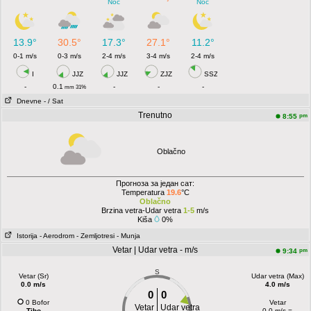
Noć
Noć
13.9°
30.5°
17.3°
27.1°
11.2°
0-1 m/s
0-3 m/s
2-4 m/s
3-4 m/s
2-4 m/s
I
JJZ
JJZ
ZJZ
SSZ
-
0.1
-
-
-
mm 31%
Dnevne
- / Sat
Trenutno
pm
8:55
Oblačno
Прогноза за један сат:
Temperatura
19.6
°C
Oblačno
Brzina vetra-Udar vetra
1-5
m/s
Kiša
0%
Istorija
- Aerodrom
- Zemljotresi
- Munja
Vetar | Udar vetra - m/s
pm
9:34
S
Vetar (Sr)
Udar vetra (Max)
0.0 m/s
4.0 m/s
0
0
0 Bofor
Vetar
Vetar
Udar vetra
Tiho
0.0 m/s =