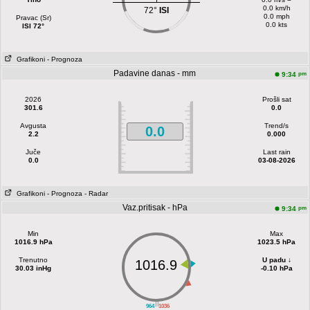
0.0 km/h
72°
ISI
0.0 mph
Pravac (Sr)
0.0 kts
ISI 72°
Grafikoni
- Prognoza
Padavine danas - mm
pm
9:34
2026
Prošli sat
301.6
0.0
Avgusta
Trend/s
0.0
2.2
0.000
Juče
Last rain
0.0
03-08-2026
Grafikoni
- Prognoza
- Radar
Vaz.pritisak - hPa
pm
9:34
Min
Max
1016.9 hPa
1023.5 hPa
Trenutno
U padu ↓
1016.9
30.03 inHg
-0.10 hPa
||
964
1036