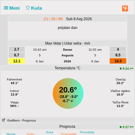
Meni
Kuća
°F
21:36:40
Sub 8 Avg 2026
prijatan dan
Max Vetar | Udar vetra - m/s
2.7
4
10:42 am
Danas
11:02 am
6.7
8.5
5
Avgusta
5
12.1
16.5
9 Jan
2026
9 Jan
Temperatura °C
pm
9:34
Fahrenheit
Osećaj
69.1°
20.2°
20.6°
Indoor
Vlažne sijalice
22.8°
16.0°
↑
28.8°
↓
9.0°
-6.7°
Vlaga
Tačka Rose
58% ↑
12.0°
Grafikoni
- Prognoza
Prognoza
pm
9:27
Sutra
Ponedeljak
Noćas
Sutra
Ponedeljak