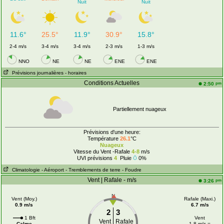
Nuit
Nuit
11.6°
25.5°
11.9°
30.9°
15.8°
2-4 m/s
3-4 m/s
3-4 m/s
2-3 m/s
1-3 m/s
NNO
NE
NE
ENE
ENE
Prévisions journalières
- horaires
Conditions Actuelles
pm
2:50
Partiellement nuageux
Prévisions d'une heure:
Température
26.1
°C
Nuageux
Vitesse du Vent -Rafale
4-8
m/s
UVI prévisions
4
Pluie
0%
Climatologie
- Aéroport
- Tremblements de terre
- Foudre
Vent | Rafale - m/s
pm
3:26
N
Vent (Moy.)
Rafale (Maxi.)
0.9 m/s
6.7 m/s
2
3
1 Bft
Vent
Vent
Rafale
Calme
1.8 m/s =