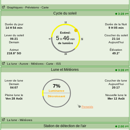
Graphiques
- Prévisions
- Carte
Cycle du soleil
pm
3:28
12
Durée du jour
Durée de la Nuit
14 H 54 min
9 H 05 min
Estimé:
Lever du soleil
Coucher du soleil
5
46
06:21
21:14
H
min
18
6
Demain
Aujourd'hui
de lumière
Azimut
Élévation
218.8° SO
49.2°
24
La lune
- Aurore
- Météores
- Carte
- ISS
Lune et Météores
pm
3:28
Lever de lune
Coucher de lune
Demain
Aujourd'hui
7%
04:07
20:17
Luminance
Pleine lune le
Nouvelle lune le
Décroissant
Ven 28 Août
Mer 12 Août
Perseids
La lune
- Météores
Station de détection de l'air
pm
2:00