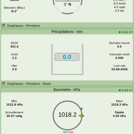
6.5 km/h
0°
N
4.0 mph
Direction (Moy.)
3.5 kts
N 2°
Graphiques
- Prévisions
Précipitations - mm
pm
3:26
2026
Dernière heure
301.6
0.0
Août
Intensité mm/h
0.0
2.2
0.000
Hier
Last rain
0.0
03-08-2026
Graphiques
- Prévisions
- Radar
Baromètre - hPa
pm
3:26
Mini.
Maxi.
1012.8 hPa
1018.3 hPa
Actuellement
Stable
1018.2
30.07 inHg
0.00 hPa
||
964
1036