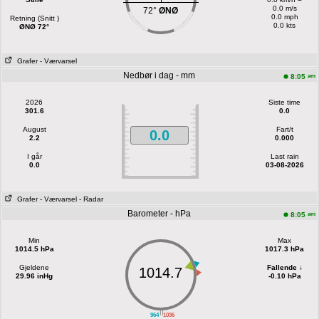
0.0 m/s
72°
ØNØ
0.0 mph
Retning (Snitt )
0.0 kts
ØNØ 72°
Grafer
- Værvarsel
Nedbør i dag - mm
am
8:05
2026
Siste time
301.6
0.0
August
Fart/t
0.0
2.2
0.000
I går
Last rain
0.0
03-08-2026
Grafer
- Værvarsel
- Radar
Barometer - hPa
am
8:05
Min
Max
1014.5 hPa
1017.3 hPa
Gjeldene
Fallende ↓
1014.7
29.96 inHg
-0.10 hPa
||
964
1036