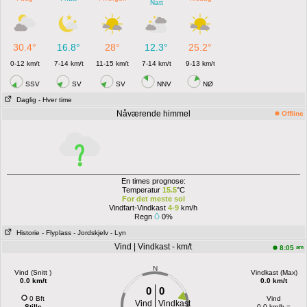
Natt
30.4°
16.8°
28°
12.3°
25.2°
0-12 km/t
7-14 km/t
11-15 km/t
7-14 km/t
9-13 km/t
SSV
SV
SV
NNV
NØ
Daglig
- Hver time
Nåværende himmel
Offline
En times prognose:
Temperatur
15.5
°C
For det meste sol
Vindfart-Vindkast
4-9
km/h
Regn
0%
Historie
- Flyplass
- Jordskjelv
- Lyn
Vind | Vindkast - km/t
am
8:05
N
Vind (Snitt )
Vindkast (Max)
0.0 km/t
0.0 km/t
0
0
0 Bft
Vind
Vind
Vindkast
Stille
0.0 km/h =