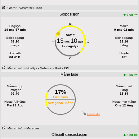
Grafer
- Værvarsel
- Kart
Solposisjon
am
8:05
12
Dagslys
Mørke
14 tms 57 min
9 tms 02 min
Antatt
Soloppgang
Solnedgang
13
10
06:20
21:16
tms
min
18
6
I morgen
I dag
Av dagslys
Azimuth
Høyde
83.3° Ø
15°
24
Månen info
- Nordlys
- Meteorer
- Kart
- ISS
Måne fase
am
8:05
Månen opp
Månen ned
I morgen
I dag
17%
02:40
19:34
Luminans
Neste fullmåne
Neste nye måne
Avtagende måne
Fre 28 Aug
Ons 12 Aug
Perseids
Månen info
- Meteorer
Offisiell sensostasjon
am
6:00