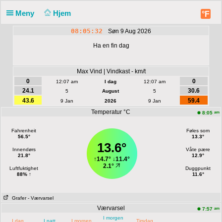
Meny
Hjem
°F
08:05:32
Søn 9 Aug 2026
Ha en fin dag
Max Vind | Vindkast - km/t
0
0
12:07 am
I dag
12:07 am
24.1
30.6
5
August
5
43.6
59.4
9 Jan
2026
9 Jan
Temperatur °C
am
8:05
Fahrenheit
Føles som
56.5°
13.3°
13.6°
Innendørs
Våte pære
21.8°
12.9°
↑
14.7°
↓
11.4°
2.1°
Luftfuktighet
Duggpunkt
88% ↑
11.6°
Grafer
- Værvarsel
Værvarsel
am
7:57
I morgen
I dag
I natt
I morgen
Tirsdag