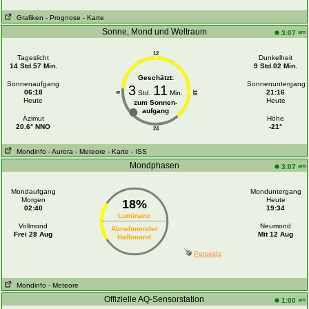
Grafiken
- Prognose
- Karte
Sonne, Mond und Weltraum
am
3:07
12
Tageslicht
Dunkelheit
14 Std.57 Min.
9 Std.02 Min.
Geschätzt:
Sonnenaufgang
Sonnenuntergang
3
11
06:18
21:16
Std.
Min.
18
6
Heute
Heute
zum Sonnen-
aufgang
Azimut
Höhe
20.6° NNO
-21°
24
Mondinfo
- Aurora
- Meteore
- Karte
- ISS
Mondphasen
am
3:07
Mondaufgang
Monduntergang
Morgen
Heute
18%
02:40
19:34
Luminanz
Vollmond
Neumond
Abnehmender
Frei 28 Aug
Mit 12 Aug
Halbmond
Perseids
Mondinfo
- Meteore
Offizielle AQ-Sensorstation
am
1:00