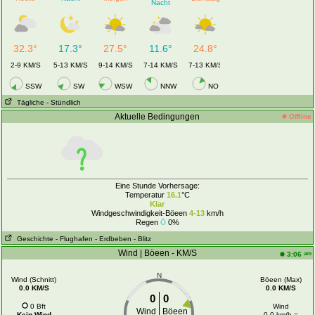
Nacht
32.3°
17.3°
27.5°
11.6°
24.8°
2-9 KM/S
5-13 KM/S
9-14 KM/S
7-14 KM/S
7-13 KM/S
SSW
SW
WSW
NNW
NO
Tägliche
- Stündlich
Aktuelle Bedingungen
Offline
Eine Stunde Vorhersage:
Temperatur
16.1
°C
Klar
Windgeschwindigkeit-Böeen
4-13
km/h
Regen
0%
Geschichte
- Flughafen
- Erdbeben
- Blitz
Wind | Böeen - KM/S
am
3:06
N
Wind (Schnitt)
Böeen (Max)
0.0 KM/S
0.0 KM/S
0
0
0 Bft
Wind
Wind
Böeen
Kein Wind
0.0 km/h =