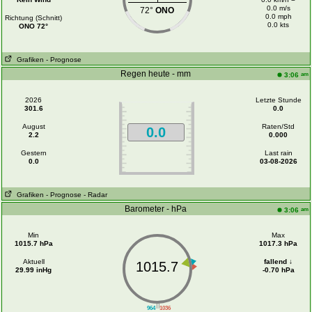
0.0 m/s
72°
ONO
0.0 mph
Richtung (Schnitt)
0.0 kts
ONO 72°
Grafiken
- Prognose
Regen heute - mm
am
3:06
2026
Letzte Stunde
301.6
0.0
August
Raten/Std
0.0
2.2
0.000
Gestern
Last rain
0.0
03-08-2026
Grafiken
- Prognose
- Radar
Barometer - hPa
am
3:06
Min
Max
1015.7 hPa
1017.3 hPa
Aktuell
fallend ↓
1015.7
29.99 inHg
-0.70 hPa
||
964
1036