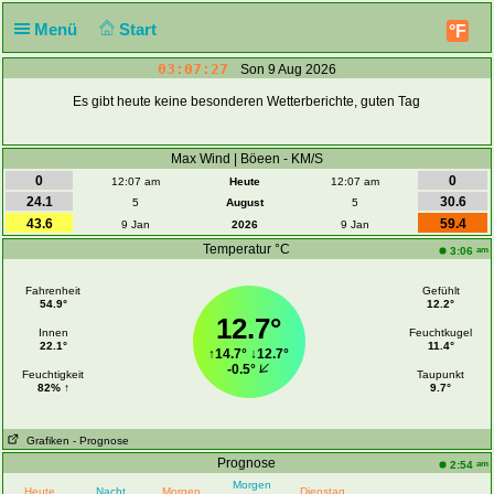
Menü
Start
°F
03:07:27
Son 9 Aug 2026
Es gibt heute keine besonderen Wetterberichte, guten Tag
Max Wind | Böeen - KM/S
0
0
12:07 am
Heute
12:07 am
24.1
30.6
5
August
5
43.6
59.4
9 Jan
2026
9 Jan
Temperatur °C
am
3:06
Fahrenheit
Gefühlt
54.9°
12.2°
12.7°
Innen
Feuchtkugel
22.1°
11.4°
↑
14.7°
↓
12.7°
-0.5°
Feuchtigkeit
Taupunkt
82% ↑
9.7°
Grafiken
- Prognose
Prognose
am
2:54
Morgen
Heute
Nacht
Morgen
Dienstag