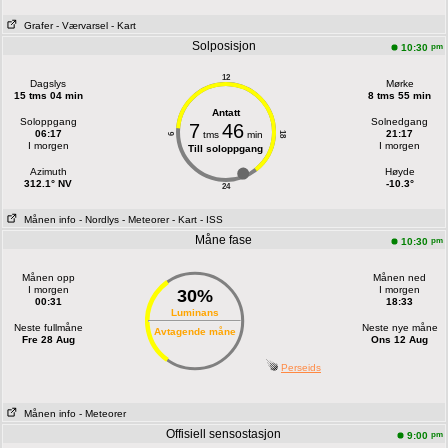
Grafer
- Værvarsel
- Kart
Solposisjon
pm
10:30
12
Dagslys
Mørke
15 tms 04 min
8 tms 55 min
Antatt
Soloppgang
Solnedgang
7
46
06:17
21:17
tms
min
18
6
I morgen
I morgen
Till soloppgang
Azimuth
Høyde
312.1° NV
-10.3°
24
Månen info
- Nordlys
- Meteorer
- Kart
- ISS
Måne fase
pm
10:30
Månen opp
Månen ned
I morgen
I morgen
30%
00:31
18:33
Luminans
Neste fullmåne
Neste nye måne
Avtagende måne
Fre 28 Aug
Ons 12 Aug
Perseids
Månen info
- Meteorer
Offisiell sensostasjon
pm
9:00