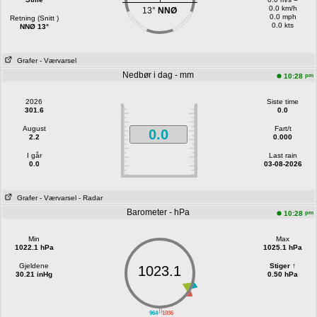
0.0 km/h
13°
NNØ
0.0 mph
Retning (Snitt )
0.0 kts
NNØ 13°
Grafer
- Værvarsel
Nedbør i dag - mm
pm
10:28
2026
Siste time
301.6
0.0
August
Fart/t
0.0
2.2
0.000
I går
Last rain
0.0
03-08-2026
Grafer
- Værvarsel
- Radar
Barometer - hPa
pm
10:28
Min
Max
1022.1 hPa
1025.1 hPa
Gjeldene
Stiger ↑
1023.1
30.21 inHg
0.50 hPa
||
964
1036