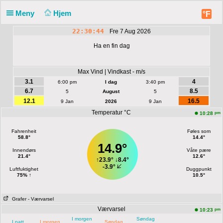
Meny
Hjem
°F
22:30:45
Fre 7 Aug 2026
Ha en fin dag
Max Vind | Vindkast - m/s
3.1
4
6:00 pm
I dag
3:40 pm
6.7
8.5
5
August
5
12.1
16.5
9 Jan
2026
9 Jan
Temperatur °C
pm
10:28
Fahrenheit
Føles som
58.8°
14.4°
14.9°
Innendørs
Våte pære
21.4°
12.6°
↑
23.9°
↓
8.4°
-3.9°
Luftfuktighet
Duggpunkt
75% ↑
10.5°
Grafer
- Værvarsel
Værvarsel
pm
10:23
I morgen
Søndag
I natt
I morgen
Søndag