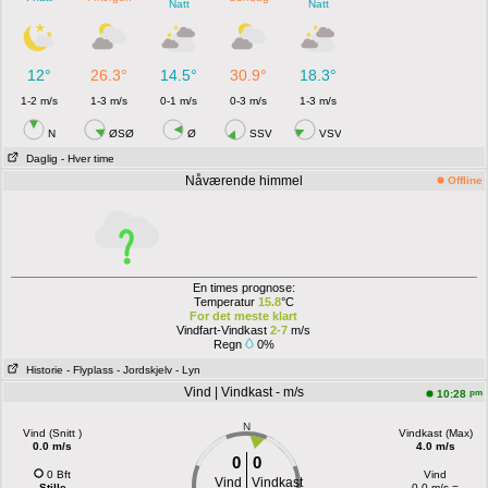
Natt
Natt
12°
26.3°
14.5°
30.9°
18.3°
1-2 m/s
1-3 m/s
0-1 m/s
0-3 m/s
1-3 m/s
N
ØSØ
Ø
SSV
VSV
Daglig
- Hver time
Nåværende himmel
Offline
En times prognose:
Temperatur
15.8
°C
For det meste klart
Vindfart-Vindkast
2-7
m/s
Regn
0%
Historie
- Flyplass
- Jordskjelv
- Lyn
Vind | Vindkast - m/s
pm
10:28
N
Vind (Snitt )
Vindkast (Max)
0.0 m/s
4.0 m/s
0
0
0 Bft
Vind
Vind
Vindkast
Stille
0.0 m/s =