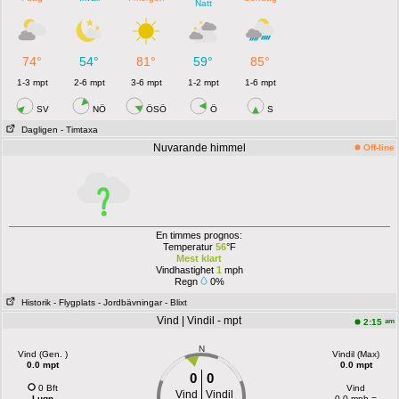
Natt
74°
54°
81°
59°
85°
1-3 mpt
2-6 mpt
3-6 mpt
1-2 mpt
1-6 mpt
SV
NÖ
ÖSÖ
Ö
S
Dagligen
- Timtaxa
Nuvarande himmel
Off-line
En timmes prognos:
Temperatur
56
°F
Mest klart
Vindhastighet
1
mph
Regn
0%
Historik
- Flygplats
- Jordbävningar
- Blixt
Vind | Vindil - mpt
am
2:15
N
Vind (Gen. )
Vindil (Max)
0.0 mpt
0.0 mpt
0
0
0 Bft
Vind
Vind
Vindil
Lugn
0.0 mph =