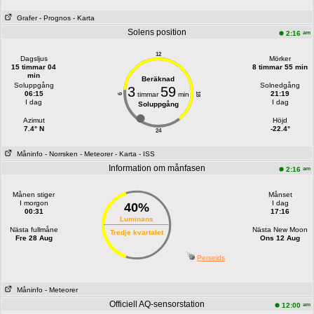
Grafer
- Prognos
- Karta
Solens position
am
2:16
12
Dagsljus
Mörker
15 timmar 04
8 timmar 55 min
min
Beräknad
Soluppgång
Solnedgång
3
59
06:15
21:19
timmar
min
18
6
I dag
I dag
Soluppgång
Azimut
Höjd
7.4° N
-22.4°
24
Måninfo
- Norrsken
- Meteorer
- Karta
- ISS
Information om månfasen
am
2:16
Månen stiger
Månset
I morgon
I dag
40%
00:31
17:16
Luminans
Nästa fullmåne
Nästa New Moon
Tredje kvartalet
Fre 28 Aug
Ons 12 Aug
Perseids
Måninfo
- Meteorer
Officiell AQ-sensorstation
am
12:00