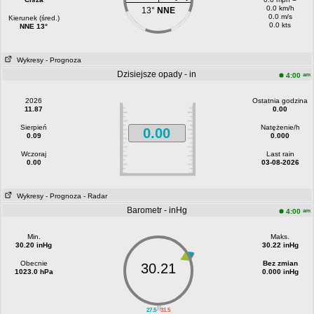
0.0 km/h
13°
NNE
0.0 m/s
Kierunek (śred.)
0.0 kts
NNE 13°
Wykresy
- Prognoza
Dzisiejsze opady - in
am
4:00
2026
Ostatnia godzina
11.87
0.00
Sierpień
Natężenie/h
0.00
0.09
0.000
Wczoraj
Last rain
0.00
03-08-2026
Wykresy
- Prognoza
- Radar
Barometr - inHg
am
4:00
Min.
Maks.
30.20 inHg
30.22 inHg
Obecnie
Bez zmian
30.21
1023.0 hPa
0.000 inHg
||
27.5
31.5