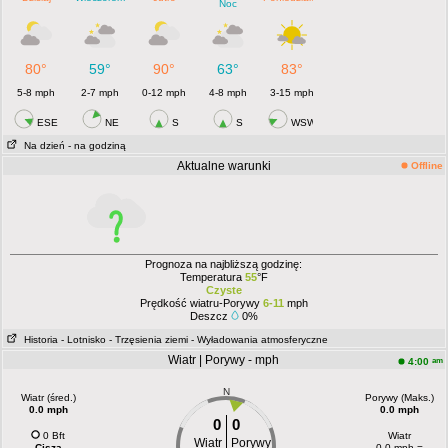
Noc
80°
59°
90°
63°
83°
5-8 mph
2-7 mph
0-12 mph
4-8 mph
3-15 mph
ESE
NE
S
S
WSW
Na dzień
- na godziną
Aktualne warunki
Offline
Prognoza na najbliższą godzinę:
Temperatura
55
°F
Czyste
Prędkość wiatru-Porywy
6-11
mph
Deszcz
0%
Historia
- Lotnisko
- Trzęsienia ziemi
- Wyładowania atmosferyczne
Wiatr | Porywy - mph
am
4:00
N
Wiatr (śred.)
Porywy (Maks.)
0.0 mph
0.0 mph
0
0
0 Bft
Wiatr
Wiatr
Porywy
Cisza
0.0 mph =