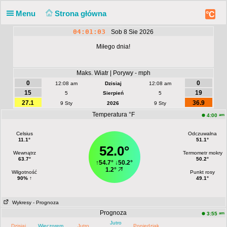
Menu
Strona główna
°C
04:01:03
Sob 8 Sie 2026
Miłego dnia!
Maks. Wiatr | Porywy - mph
0
0
12:08 am
Dzisiaj
12:08 am
15
19
5
Sierpień
5
27.1
36.9
9 Sty
2026
9 Sty
Temperatura °F
am
4:00
Celsius
Odczuwalna
11.1°
51.1°
52.0°
Wewnątrz
Termometr mokry
63.7°
50.2°
↑
54.7°
↓
50.2°
1.2°
Wilgotność
Punkt rosy
90% ↑
49.1°
Wykresy
- Prognoza
Prognoza
am
3:55
Jutro
Dzisiaj
Wieczorem
Jutro
Poniedziałek