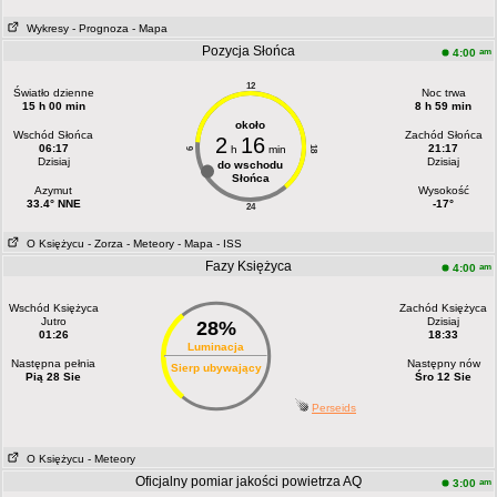
Wykresy
- Prognoza
- Mapa
Pozycja Słońca
am
4:00
12
Światło dzienne
Noc trwa
15 h 00 min
8 h 59 min
około
Wschód Słońca
Zachód Słońca
2
16
06:17
21:17
h
min
18
6
Dzisiaj
Dzisiaj
do wschodu
Słońca
Azymut
Wysokość
33.4° NNE
-17°
24
O Księżycu
- Zorza
- Meteory
- Mapa
- ISS
Fazy Księżyca
am
4:00
Wschód Księżyca
Zachód Księżyca
Jutro
Dzisiaj
28%
01:26
18:33
Luminacja
Następna pełnia
Następny nów
Sierp ubywający
Pią 28 Sie
Śro 12 Sie
Perseids
O Księżycu
- Meteory
Oficjalny pomiar jakości powietrza AQ
am
3:00