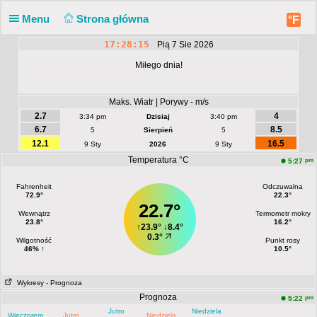
Menu
Strona główna
°F
17:28:16
Pią 7 Sie 2026
Miłego dnia!
Maks. Wiatr | Porywy - m/s
2.7
4
3:34 pm
Dzisiaj
3:40 pm
6.7
8.5
5
Sierpień
5
12.1
16.5
9 Sty
2026
9 Sty
Temperatura °C
pm
5:27
Fahrenheit
Odczuwalna
72.9°
22.3°
22.7°
Wewnątrz
Termometr mokry
23.8°
16.2°
↑
23.9°
↓
8.4°
0.3°
Wilgotność
Punkt rosy
46% ↑
10.5°
Wykresy
- Prognoza
Prognoza
pm
5:22
Jutro
Niedziela
Wieczorem
Jutro
Niedziela