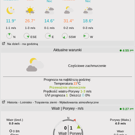
Noc
Noc
11.9°
26.7°
14.6°
31.4°
18.6°
1-1 m/s
1-3 m/s
0-1 m/s
0-2 m/s
0-3 m/s
N
ESE
E
SSW
W
Na dzień
- na godziną
Aktualne warunki
pm
4:55
Częściowe zachmurzenie
Prognoza na najbliższą godzinę:
Temperatura
23
°C
Przeważnie słonecznie
Prędkość wiatru-Porywy
1-3
m/s
UVI prognoza
1
Deszcz
0%
Historia
- Lotnisko
- Trzęsienia ziemi
- Wyładowania atmosferyczne
Wiatr | Porywy - m/s
pm
5:27
N
Wiatr (śred.)
Porywy (Maks.)
0.0 m/s
4.0 m/s
0
1
0 Bft
Wiatr
Wiatr
Porywy
Cisza
0.0 m/s =