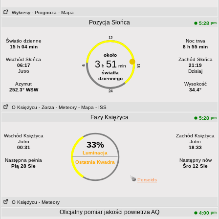
Wykresy
- Prognoza
- Mapa
Pozycja Słońca
pm
5:28
12
Światło dzienne
Noc trwa
15 h 04 min
8 h 55 min
około
Wschód Słońca
Zachód Słońca
3
51
06:17
21:19
h
min
18
6
Jutro
Dzisiaj
światła
dziennego
Azymut
Wysokość
252.3° WSW
34.4°
24
O Księżycu
- Zorza
- Meteory
- Mapa
- ISS
Fazy Księżyca
pm
5:28
Wschód Księżyca
Zachód Księżyca
Jutro
Jutro
33%
00:31
18:33
Luminacja
Następna pełnia
Następny nów
Ostatnia Kwadra
Pią 28 Sie
Śro 12 Sie
Perseids
O Księżycu
- Meteory
Oficjalny pomiar jakości powietrza AQ
pm
4:00