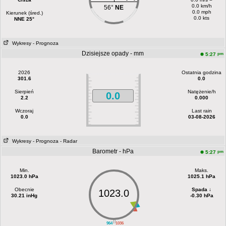
0.0 km/h
56°
NE
0.0 mph
Kierunek (śred.)
0.0 kts
NNE 25°
Wykresy
- Prognoza
Dzisiejsze opady - mm
pm
5:27
2026
Ostatnia godzina
301.6
0.0
Sierpień
Natężenie/h
0.0
2.2
0.000
Wczoraj
Last rain
0.0
03-08-2026
Wykresy
- Prognoza
- Radar
Barometr - hPa
pm
5:27
Min.
Maks.
1023.0 hPa
1025.1 hPa
Obecnie
Spada ↓
1023.0
30.21 inHg
-0.30 hPa
||
964
1036