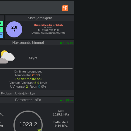
°F
Siste jordskjelv
°
Regional Mindre jordskjelv
2.6
POLAND
°
Tid: 07-08-2026 15:47
Dybde: 1 KMs Avstand: 1048 KMs
9°
Nåværende himmel
pm
3:55
Skyet
En times prognose:
Temperatur
23.1
°C
For det meste sol
Vindfart-Vindkast
5-9
km/h
UVI varsel
2
Regn
0%
- Flyplass
- Jordskjelv
- Lyn
Barometer - hPa
pm
4:35
Max
hPa
1025.1 hPa
e
Fallende ↓
1023.2
Hg
-0.30 hPa