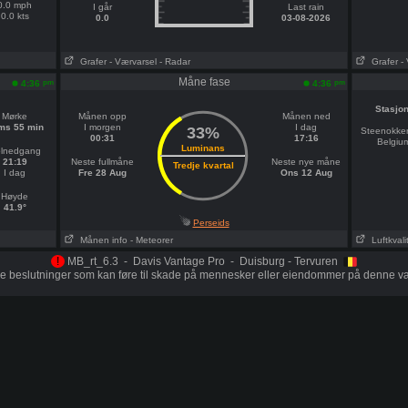
0.0 mph
I går
Last rain
0.0 kts
0.0
03-08-2026
Grafer
- Værvarsel
- Radar
Grafer
-
Måne fase
pm
pm
4:36
4:36
Stasjo
Mørke
Månen opp
Månen ned
tms 55 min
I morgen
I dag
33%
Steenokker
00:31
17:16
Belgiu
Luminans
lnedgang
21:19
Neste fullmåne
Neste nye måne
Tredje kvartal
I dag
Fre 28 Aug
Ons 12 Aug
Høyde
41.9°
Perseids
Månen info
- Meteorer
Luftkvali
!
MB_rt_6.3 - Davis Vantage Pro - Duisburg - Tervuren
ige beslutninger som kan føre til skade på mennesker eller eiendommer på denne 