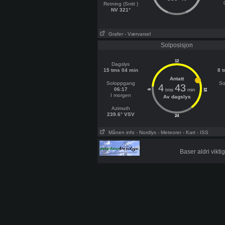
Retning (Snitt )
NV 321°
Grafer
- Værvarsel
Solposisjon
12
Dagslys
15 tms 04 min
8 
Antatt
Soloppgang
So
4
43
06:17
tms
min
18
6
I morgen
Av dagslys
Azimuth
239.6° VSV
24
Månen info
- Nordlys
- Meteorer
- Kart
- ISS
Baser aldri vikt