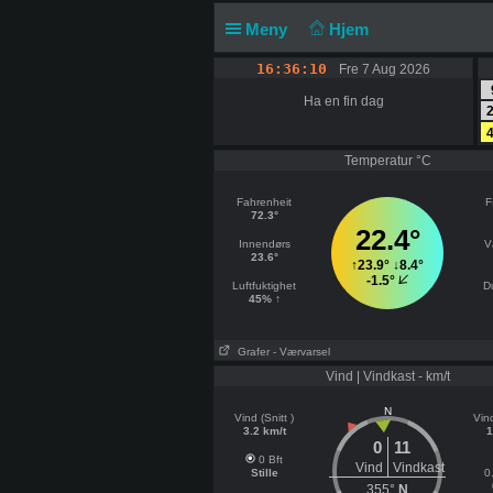
Meny
Hjem
16:36:10
Fre 7 Aug 2026
Ha en fin dag
2
4
Temperatur °C
Fahrenheit
F
72.3°
22.4°
Innendørs
V
23.6°
↑
23.9°
↓
8.4°
-1.5°
Luftfuktighet
D
45% ↑
Grafer
- Værvarsel
Vind | Vindkast - km/t
N
Vind (Snitt )
Vin
3.2 km/t
1
0
11
0 Bft
Vind
Vindkast
Stille
0
355°
N