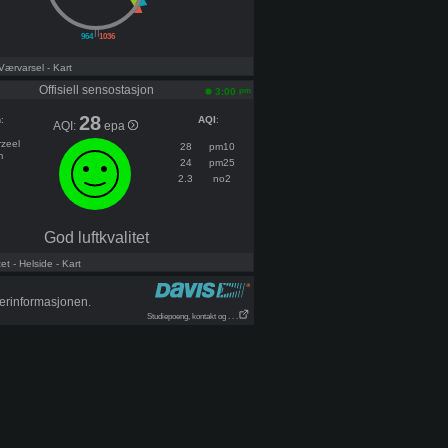
||
964
1036
 Værvarsel
- Kart
Offisiell sensostasjon
pm
3:00
28
n
:
AQI
:
AQI:
epa
zeel
28
pm10
m
24
pm25
2.3
no2
God luftkvalitet
tet
- Helside
- Kart
værinformasjonen.
Studiepoeng, kontakt og . . .