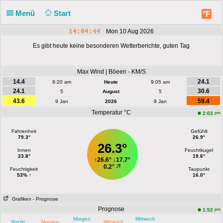
Menü
Start
°F
14:04:44
Mon 10 Aug 2026
Es gibt heute keine besonderen Wetterberichte, guten Tag
Max Wind | Böeen - KM/S
14.4
24.1
8:20 am
Heute
9:05 am
24.1
30.6
5
August
5
43.6
59.4
9 Jan
2026
9 Jan
Temperatur °C
pm
2:03
Fahrenheit
Gefühlt
79.3°
26.9°
26.3°
Innen
Feuchtkugel
23.8°
19.6°
↑
26.6°
↓
17.7°
0.2°
Feuchtigkeit
Taupunkt
53% ↑
16.0°
Grafiken
- Prognose
Prognose
pm
1:52
Morgen
Mittwoch
Nacht
Morgen
Mittwoch