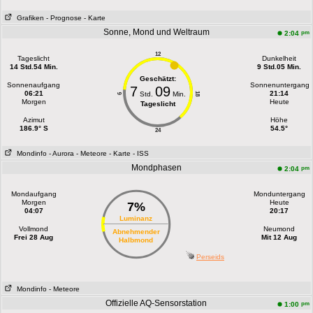
Grafiken
- Prognose
- Karte
Sonne, Mond und Weltraum
pm
2:04
12
Tageslicht
Dunkelheit
14 Std.54 Min.
9 Std.05 Min.
Geschätzt:
Sonnenaufgang
Sonnenuntergang
7
09
06:21
21:14
Std.
Min.
18
6
Morgen
Heute
Tageslicht
Azimut
Höhe
186.9° S
54.5°
24
Mondinfo
- Aurora
- Meteore
- Karte
- ISS
Mondphasen
pm
2:04
Mondaufgang
Monduntergang
Morgen
Heute
7%
04:07
20:17
Luminanz
Vollmond
Neumond
Abnehmender
Frei 28 Aug
Mit 12 Aug
Halbmond
Perseids
Mondinfo
- Meteore
Offizielle AQ-Sensorstation
pm
1:00