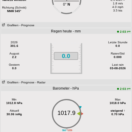
1.8 m/s
0°
N
4.0 mph
Richtung (Schnitt)
3.5 kts
NNW 345°
Grafiken
- Prognose
Regen heute - mm
pm
2:03
2026
Letzte Stunde
301.6
0.0
August
Raten/Std
0.0
2.2
0.000
Gestern
Last rain
0.0
03-08-2026
Grafiken
- Prognose
- Radar
Barometer - hPa
pm
2:03
Min
Max
1012.8 hPa
1018.0 hPa
Aktuell
steigend ↑
1017.9
30.06 inHg
0.70 hPa
||
964
1036