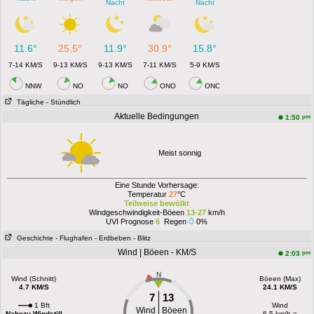
Nacht
Nacht
11.6°
25.5°
11.9°
30.9°
15.8°
7-14 KM/S
9-13 KM/S
9-13 KM/S
7-11 KM/S
5-9 KM/S
NNW
NO
NO
ONO
ONO
Tägliche
- Stündlich
Aktuelle Bedingungen
pm
1:50
Meist sonnig
Eine Stunde Vorhersage:
Temperatur
27
°C
Teilweise bewölkt
Windgeschwindigkeit-Böeen
13-27
km/h
UVI Prognose
6
Regen
0%
Geschichte
- Flughafen
- Erdbeben
- Blitz
Wind | Böeen - KM/S
pm
2:03
N
Wind (Schnitt)
Böeen (Max)
4.7 KM/S
24.1 KM/S
7
13
1 Bft
Wind
Wind
Böeen
Nahezu Windstill
6.5 km/h =