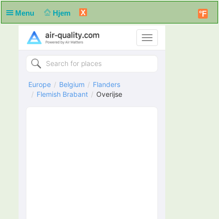
X
Menu
Hjem
°F