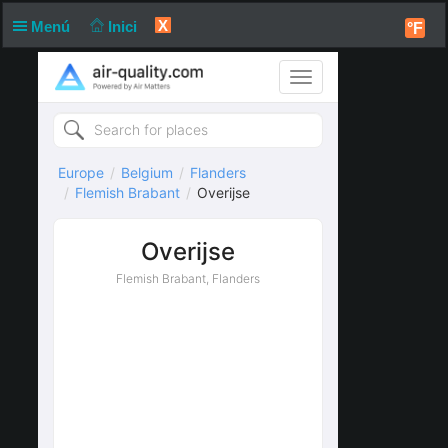
X
Menú
Inici
°F