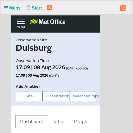
X
Meny
Start
°C