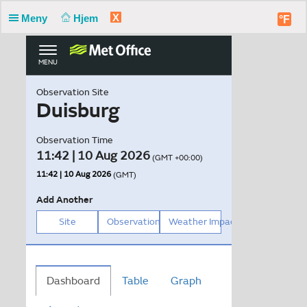
X
Meny
Hjem
°F