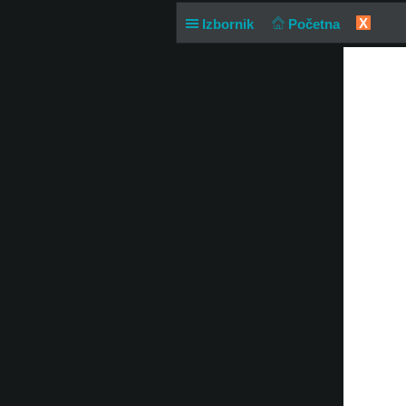
X
Izbornik
Početna