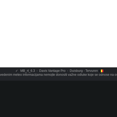
✓
MB_rt_6.3 - Davis Vantage Pro - Duisburg - Tervuren
vedenim meteo informacijama nemojte donositi važne odluke koje se odnose na oso