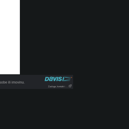
be ili imovinu.
Zasluge, kontakt i . . .