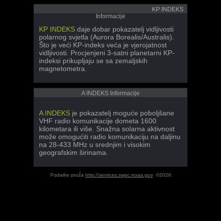
KP INDEKS
Informacije
KP INDEKS
daje dobar pokazatelj vidljivosti
polarnog svjetla (Aurora Borealis/Australis).
Što je veći KP-indeks veća je vjerojatnost
vidljivosti. Procjenjeni 3-satni planetarni KP-
indeksi prikupljaju se sa zemaljskih
magnetometra.
A INDEKS Informacije
A INDEKS
je pokazatelj moguće poboljšane
VHF radio komunikacije dometa 1600
kilometara ili više. Snažna solarna aktivnost
može omogućiti radio komunikaciju na daljinu
na 28-433 MHz u srednjim i visokim
geografskim širinama.
Podatke pruža
http://services.swpc.noaa.gov
©2026