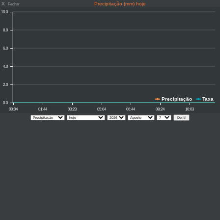
X
Precipitação (mm) hoje
Fechar